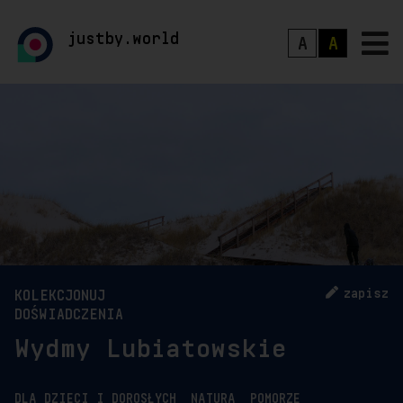
justby.world
A
A
zapisz
KOLEKCJONUJ
DOŚWIADCZENIA
Wydmy Lubiatowskie
DLA DZIECI I DOROSŁYCH
NATURA
POMORZE