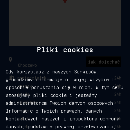
Pliki cookies
jak dojechać
Choczewo
Gdy korzystasz z naszych Serwisów,
poniedziałek
24h
gromadzimy informacje o Twojej wizycie i
wtorek
24h
sposobie poruszania się w nich. W tym celu
środa
24h
stosujemy pliki cookie i jesteśmy
czwartek
24h
administratorem Twoich danych osobowych.
Informacje o Twoich prawach, danych
piątek
24h
kontaktowych naszych i inspektora ochrony
sobota
24h
danych, podstawie prawnej przetwarzania,
niedziela
24h