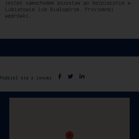
jesteś samochodem pozostaw go bezpiecznie w
Lubiatowie lub Białogórze. Przyjemnej
wędrówki.
Podziel się z innymi
facebook
twitter
linkedin